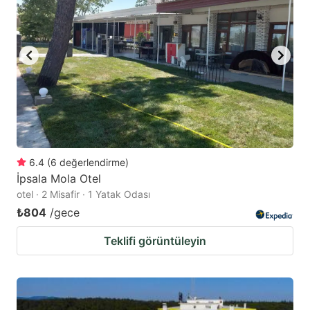
key
key
to
to
get
get
the
the
keyboard
keyboard
shortcuts
shortcuts
for
for
changing
changing
6.4
(
6
değerlendirme
)
dates.
dates.
İpsala Mola Otel
otel · 2 Misafir · 1 Yatak Odası
₺804
/gece
Teklifi görüntüleyin