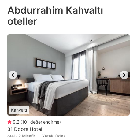
Abdurrahim Kahvaltı
oteller
Kahvaltı
9.2
(
101
değerlendirme
)
31 Doors Hotel
otel · 2 Misafir · 1 Yatak Odası