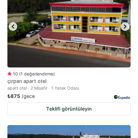
10
(
1
değerlendirme
)
çırpan apart otel
apart otel · 2 Misafir · 1 Yatak Odası
₺875
/gece
Teklifi görüntüleyin