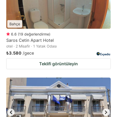
Bahçe
6.6
(
19
değerlendirme
)
Saros Cetin Apart Hotel
otel · 2 Misafir · 1 Yatak Odası
₺3.580
/gece
Teklifi görüntüleyin