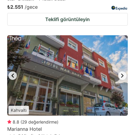
₺2.551
/gece
Teklifi görüntüleyin
Kahvaltı
8.8
(
29
değerlendirme
)
Marianna Hotel