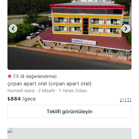
7.5
(
8
değerlendirme
)
çırpan apart otel (cırpan apart otel)
hizmetli daire · 2 Misafir · 1 Yatak Odası
₺884
/gece
Teklifi görüntüleyin