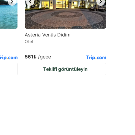
Asteria Venüs Didim
Otel
561₺
/gece
Teklifi görüntüleyin