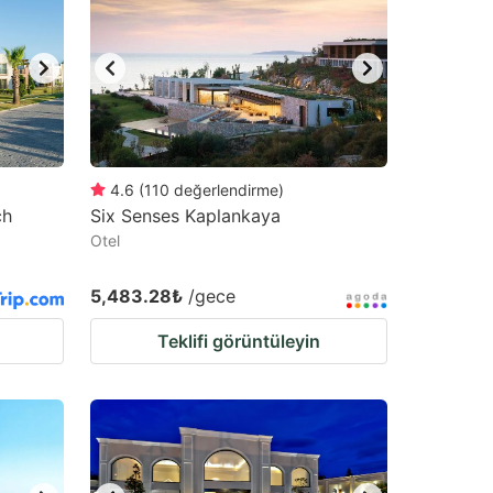
4.6
(
110
değerlendirme
)
ch
Six Senses Kaplankaya
Otel
5,483.28₺
/gece
Teklifi görüntüleyin