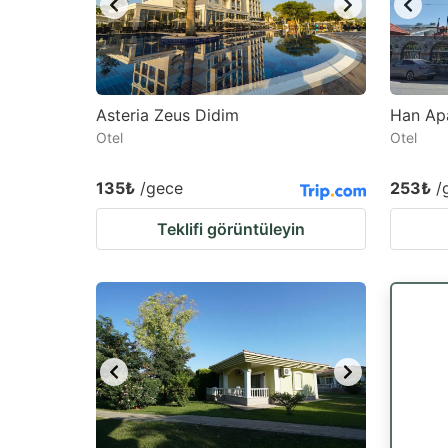
Asteria Zeus Didim
Han Apa
Otel
Otel
135₺
/gece
253₺
/
Teklifi görüntüleyin