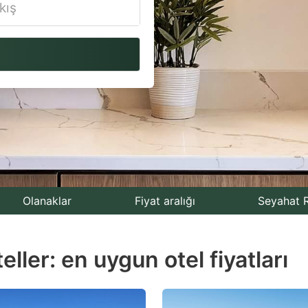
vigate
ackward
teract
th
e
lendar
nd
lect
Olanaklar
Fiyat aralığı
Seyahat R
te.
eller: en uygun otel fiyatları
ess
e
estion