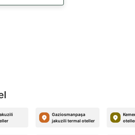
el
akuzili
Gaziosmanpaşa
Kemer
eller
jakuzili termal oteller
otelle