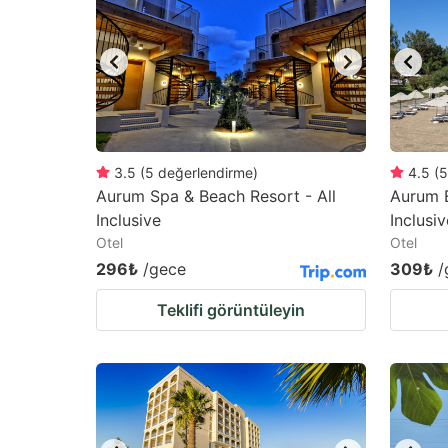
mark
m
key
k
to
to
get
ge
the
th
keyboard
k
3.5
(
5
değerlendirme
)
4.5
(
5
Aurum Spa & Beach Resort - All
Aurum E
shortcuts
sh
Inclusive
Inclusiv
for
fo
Otel
Otel
changing
c
296₺
/gece
309₺
/
dates.
da
Teklifi görüntüleyin