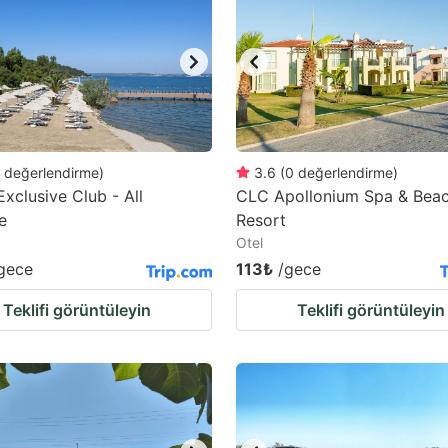
ark
ey
t
e
eyboard
değerlendirme
)
3.6
(
0
değerlendirme
)
xclusive Club - All
CLC Apollonium Spa & Bea
ortcuts
e
Resort
r
Otel
hanging
gece
113₺
/gece
tes.
Teklifi görüntüleyin
Teklifi görüntüleyin