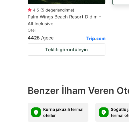
4.5
(
5
değerlendirme
)
Palm Wings Beach Resort Didim -
All Inclusive
Otel
442₺
/gece
Teklifi görüntüleyin
Benzer İlham Veren Ot
Kurna jakuzili termal
Söğütlü j
oteller
termal ot