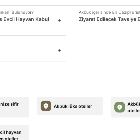
İmkanı Bulunuyor?
Akbük içerisinde En CazipTuristi
s Evcil Hayvan Kabul
Ziyaret Edilecek Tavsiye
+
+
ize sifir
Akbük
Akbük lüks oteller
otelle
cil hayvan
n oteller