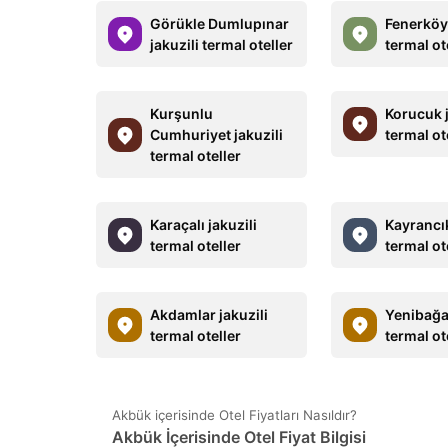
Görükle Dumlupınar
Fenerköy 
jakuzili termal oteller
termal ot
Kurşunlu
Korucuk j
Cumhuriyet jakuzili
termal ot
termal oteller
Karaçalı jakuzili
Kayrancık
termal oteller
termal ot
Akdamlar jakuzili
Yenibağar
termal oteller
termal ot
Akbük içerisinde Otel Fiyatları Nasıldır?
Akbük İçerisinde Otel Fiyat Bilgisi