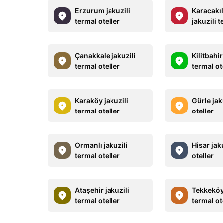
Erzurum jakuzili
Karacakı
termal oteller
jakuzili t
Çanakkale jakuzili
Kilitbahir
termal oteller
termal ot
Karaköy jakuzili
Gürle jak
termal oteller
oteller
Ormanlı jakuzili
Hisar jak
termal oteller
oteller
Ataşehir jakuzili
Tekkeköy 
termal oteller
termal ot