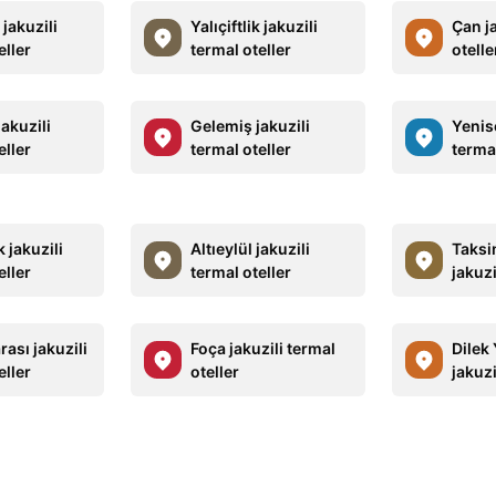
jakuzili
Yalıçiftlik jakuzili
Çan ja
eller
termal oteller
otelle
akuzili
Gelemiş jakuzili
Yenise
eller
termal oteller
termal
 jakuzili
Altıeylül jakuzili
Taksi
eller
termal oteller
jakuzi
ası jakuzili
Foça jakuzili termal
Dilek
eller
oteller
jakuzi