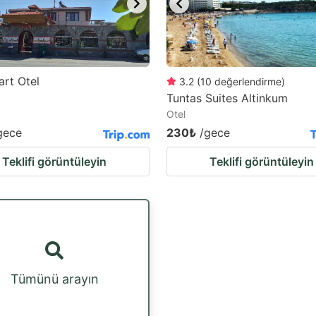
rt Otel
3.2
(
10
değerlendirme
)
Tuntas Suites Altinkum
Otel
gece
230₺
/gece
Teklifi görüntüleyin
Teklifi görüntüleyin
Tümünü arayın