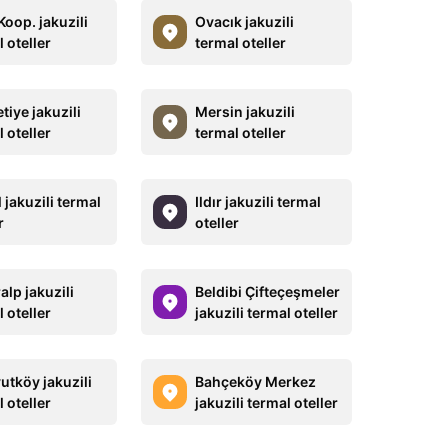
oop. jakuzili
Ovacık jakuzili
 oteller
termal oteller
iye jakuzili
Mersin jakuzili
 oteller
termal oteller
 jakuzili termal
Ildır jakuzili termal
r
oteller
lp jakuzili
Beldibi Çifteçeşmeler
 oteller
jakuzili termal oteller
utköy jakuzili
Bahçeköy Merkez
 oteller
jakuzili termal oteller