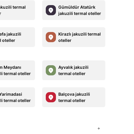
kuzili termal
Gümüldür Atatürk
r
jakuzili termal oteller
fa jakuzili
Kirazlı jakuzili termal
 oteller
oteller
m Meydanı
Ayvalık jakuzili
li termal oteller
termal oteller
 Yarimadasi
Balçova jakuzili
li termal oteller
termal oteller
+