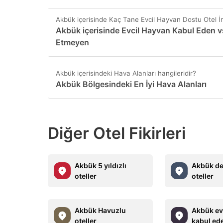
Akbük içerisinde Kaç Tane Evcil Hayvan Dostu Otel 
Akbük içerisinde Evcil Hayvan Kabul Eden v
Etmeyen
Akbük içerisindeki Hava Alanları hangileridir?
Akbük Bölgesindeki En İyi Hava Alanları
Diğer Otel Fikirleri
Akbük 5 yıldızlı
Akbük den
oteller
oteller
Akbük Havuzlu
Akbük ev
oteller
kabul ede