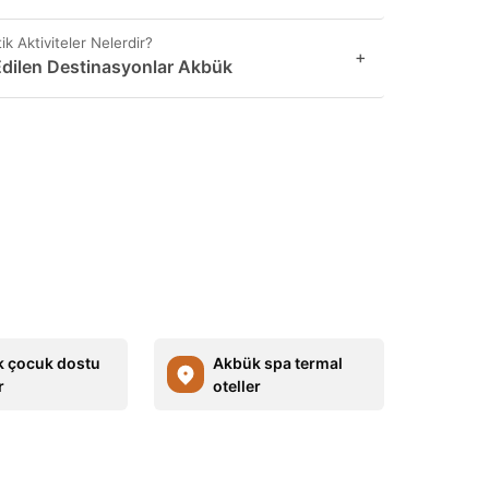
k Aktiviteler Nelerdir?
+
 Edilen Destinasyonlar Akbük
 çocuk dostu
Akbük spa termal
r
oteller