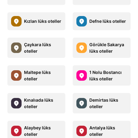
Kızlan lüks oteller
Defne lüks oteller
Çaykara lüks
Görükle Sakarya
oteller
lüks oteller
Maltepe lüks
1 Nolu Bostancı
oteller
lüks oteller
Kınalıada lüks
Demirtas lüks
oteller
oteller
Alaybey lüks
Antalya lüks
oteller
oteller