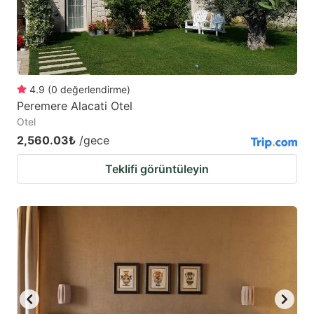
to
to
get
get
the
the
keyboard
keyboard
4.9
(
0
değerlendirme
)
shortcuts
shortcuts
Peremere Alacati Otel
for
for
Otel
changing
changing
2,560.03₺
/gece
dates.
dates.
Teklifi görüntüleyin