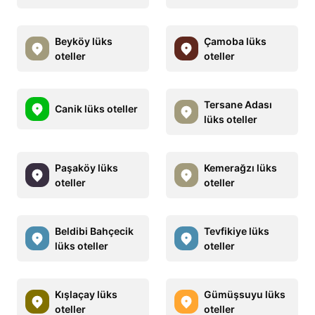
Beyköy lüks
Çamoba lüks
oteller
oteller
Tersane Adası
Canik lüks oteller
lüks oteller
Paşaköy lüks
Kemerağzı lüks
oteller
oteller
Beldibi Bahçecik
Tevfikiye lüks
lüks oteller
oteller
Kışlaçay lüks
Gümüşsuyu lüks
oteller
oteller