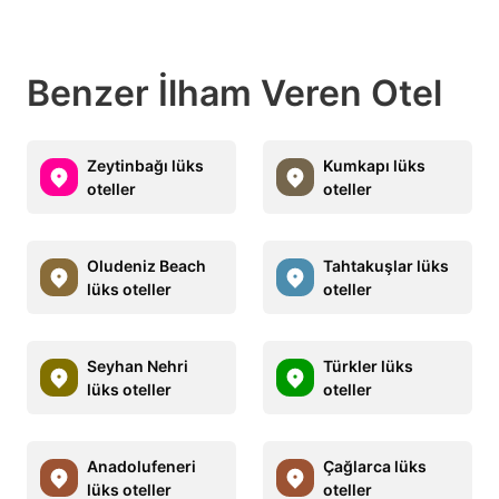
Benzer İlham Veren Otel
Zeytinbağı lüks
Kumkapı lüks
oteller
oteller
Oludeniz Beach
Tahtakuşlar lüks
lüks oteller
oteller
Seyhan Nehri
Türkler lüks
lüks oteller
oteller
Anadolufeneri
Çağlarca lüks
lüks oteller
oteller