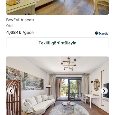
BeyEvi Alaçatı
Otel
4,684₺
/gece
Teklifi görüntüleyin