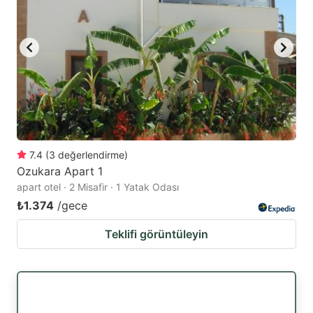
7.4
(
3
değerlendirme
)
Ozukara Apart 1
apart otel · 2 Misafir · 1 Yatak Odası
₺1.374
/gece
Teklifi görüntüleyin