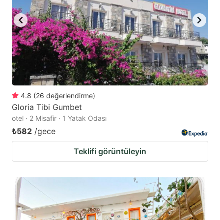
4.8
(
26
değerlendirme
)
Gloria Tibi Gumbet
otel · 2 Misafir · 1 Yatak Odası
₺582
/gece
Teklifi görüntüleyin