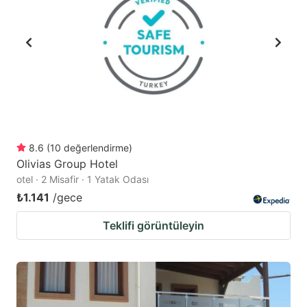
8.6
(
10
değerlendirme
)
Olivias Group Hotel
otel · 2 Misafir · 1 Yatak Odası
₺1.141
/gece
Teklifi görüntüleyin