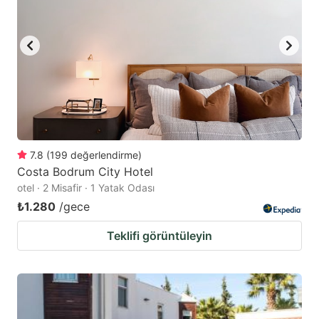
7.8
(
199
değerlendirme
)
Costa Bodrum City Hotel
otel · 2 Misafir · 1 Yatak Odası
₺1.280
/gece
Teklifi görüntüleyin