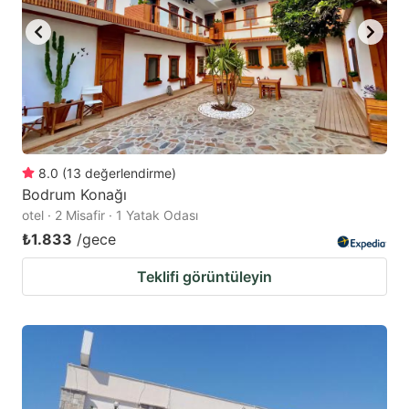
8.0
(
13
değerlendirme
)
Bodrum Konağı
otel · 2 Misafir · 1 Yatak Odası
₺1.833
/gece
Teklifi görüntüleyin