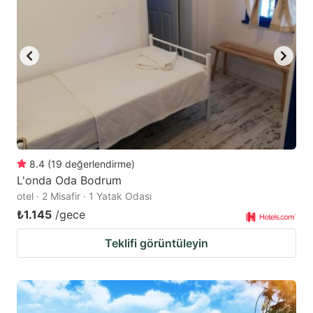
key
key
to
to
get
get
the
the
keyboard
keyboard
shortcuts
shortcuts
for
for
changing
changing
8.4
(
19
değerlendirme
)
dates.
dates.
L'onda Oda Bodrum
otel · 2 Misafir · 1 Yatak Odası
₺1.145
/gece
Teklifi görüntüleyin