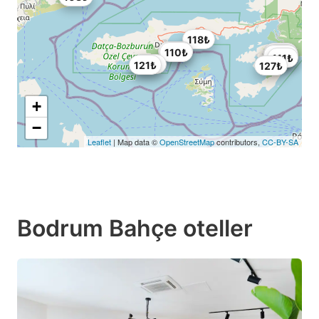
118₺
104₺
110₺
128₺
123₺
103₺
111₺
106₺
121₺
127₺
+
−
Leaflet
| Map data ©
OpenStreetMap
contributors,
CC-BY-SA
Bodrum Bahçe oteller