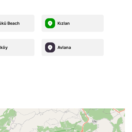
ükü Beach
Kızlan
tköy
Avlana