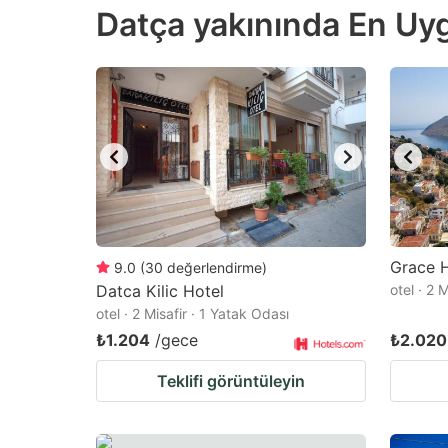
Datça yakınında En Uygu
the
th
question
qu
mark
m
key
k
to
to
get
ge
the
th
keyboard
k
shortcuts
sh
Grace H
9.0
(
30
değerlendirme
)
Datca Kilic Hotel
for
otel · 2 
fo
otel · 2 Misafir · 1 Yatak Odası
changing
c
₺1.204
/gece
₺2.020
dates.
da
Teklifi görüntüleyin