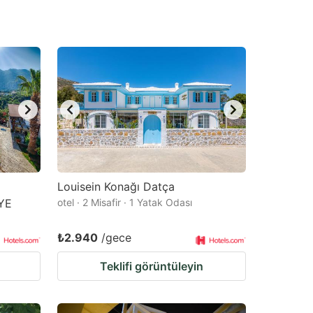
Louisein Konağı Datça
YE
otel · 2 Misafir · 1 Yatak Odası
₺2.940
/gece
Teklifi görüntüleyin