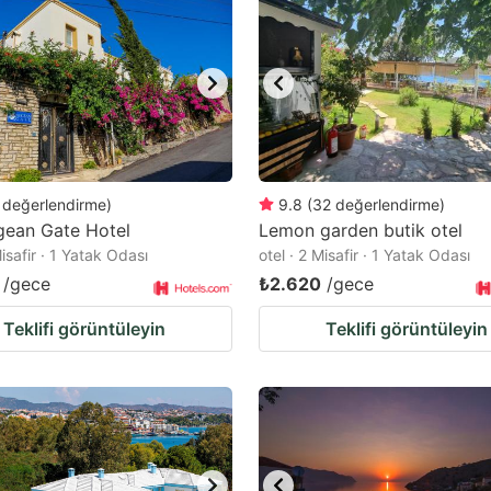
değerlendirme
)
9.8
(
32
değerlendirme
)
gean Gate Hotel
Lemon garden butik otel
Misafir · 1 Yatak Odası
otel · 2 Misafir · 1 Yatak Odası
/gece
₺2.620
/gece
Teklifi görüntüleyin
Teklifi görüntüleyin