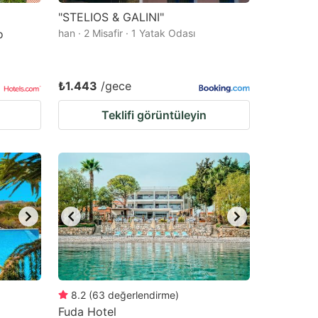
"STELIOS & GALINI"
o
han · 2 Misafir · 1 Yatak Odası
₺1.443
/gece
Teklifi görüntüleyin
8.2
(
63
değerlendirme
)
Fuda Hotel