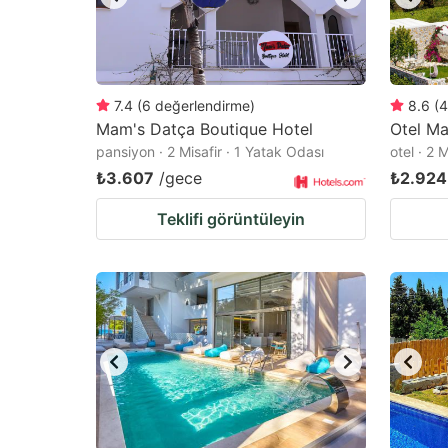
7.4
(
6
değerlendirme
)
8.6
(
4
Mam's Datça Boutique Hotel
Otel Ma
pansiyon · 2 Misafir · 1 Yatak Odası
otel · 2 
₺3.607
/gece
₺2.924
Teklifi görüntüleyin