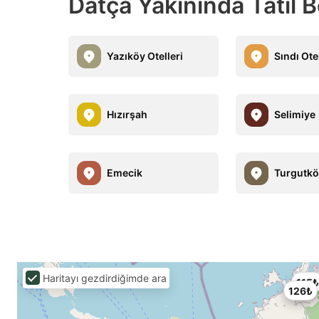
Datça Yakınında Tatil B
Yazıköy Otelleri
Sındı Ote
Hızırşah
Selimiye
Emecik
Turgutk
Haritayı gezdirdiğimde ara
115₺
126₺