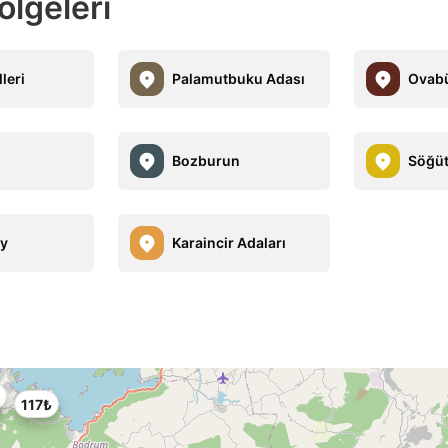
ölgeleri
lleri
Palamutbuku Adası
Ovab
Bozburun
Söğü
öy
Karaincir Adaları
117₺