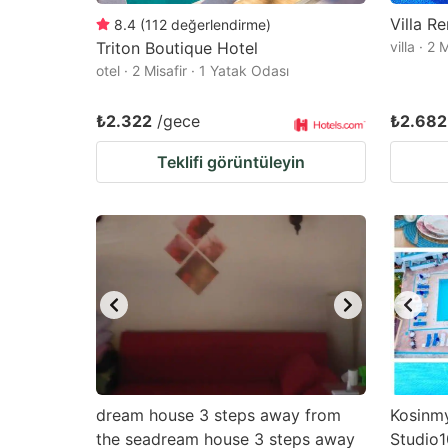
Villa R
8.4
(
112
değerlendirme
)
Triton Boutique Hotel
villa · 2
otel · 2 Misafir · 1 Yatak Odası
₺2.322
/gece
₺2.682
Teklifi görüntüleyin
dream house 3 steps away from
Kosinmy
the seadream house 3 steps away
Studio1