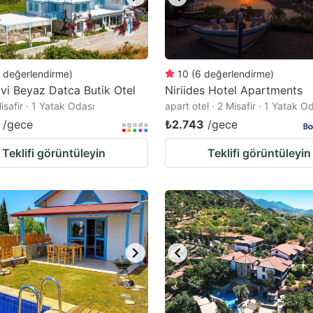
değerlendirme
)
10
(
6
değerlendirme
)
vi Beyaz Datca Butik Otel
Niriides Hotel Apartments
Misafir · 1 Yatak Odası
apart otel · 2 Misafir · 1 Yatak O
/gece
₺2.743
/gece
Teklifi görüntüleyin
Teklifi görüntüleyin