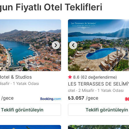
n Fiyatlı Otel Teklifleri
e
estion
ark
ey
t
e
eyboard
ortcuts
otel & Studios
8.6
(
62
değerlendirme
)
Misafir · 1 Yatak Odası
r
LES TERRASSES DE SELİMİ
otel · 2 Misafir · 1 Yatak Odası
hanging
/gece
₺3.057
/gece
tes.
Teklifi görüntüleyin
Teklifi görüntüleyin