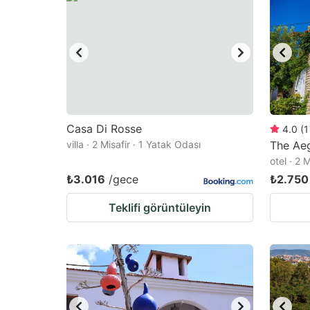
Casa Di Rosse
4.0
(
1
villa · 2 Misafir · 1 Yatak Odası
The Ae
otel · 2 
₺3.016
/gece
₺2.750
Teklifi görüntüleyin