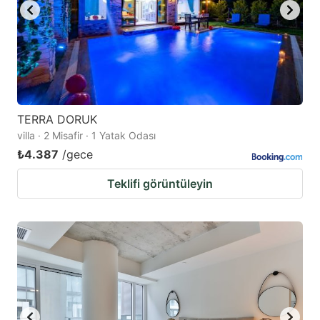
TERRA DORUK
villa · 2 Misafir · 1 Yatak Odası
₺4.387
/gece
Teklifi görüntüleyin