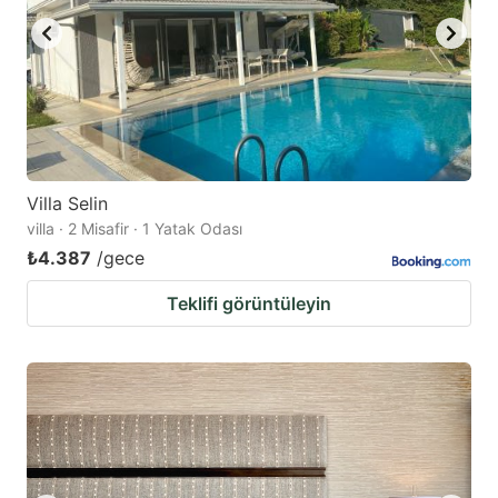
Villa Selin
villa · 2 Misafir · 1 Yatak Odası
₺4.387
/gece
Teklifi görüntüleyin