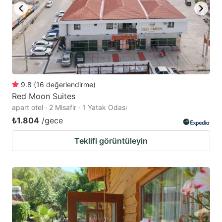
9.8
(
16
değerlendirme
)
Red Moon Suites
apart otel · 2 Misafir · 1 Yatak Odası
₺1.804
/gece
Teklifi görüntüleyin