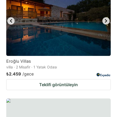
key
key
to
to
get
get
the
the
keyboard
keyboard
shortcuts
shortcuts
for
for
changing
changing
Eroğlu Villas
dates.
dates.
villa · 2 Misafir · 1 Yatak Odası
₺2.459
/gece
Teklifi görüntüleyin