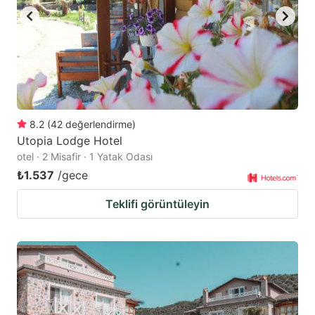
8.2
(
42
değerlendirme
)
Utopia Lodge Hotel
otel · 2 Misafir · 1 Yatak Odası
₺1.537
/gece
Teklifi görüntüleyin