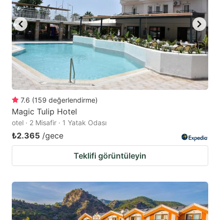
7.6
(
159
değerlendirme
)
Magic Tulip Hotel
otel · 2 Misafir · 1 Yatak Odası
₺2.365
/gece
Teklifi görüntüleyin