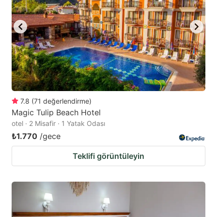
7.8
(
71
değerlendirme
)
Magic Tulip Beach Hotel
otel · 2 Misafir · 1 Yatak Odası
₺1.770
/gece
Teklifi görüntüleyin