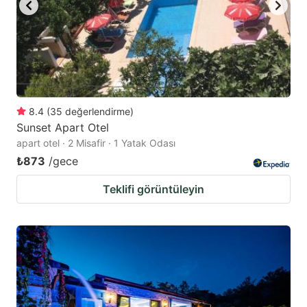
8.4
(
35
değerlendirme
)
Sunset Apart Otel
apart otel · 2 Misafir · 1 Yatak Odası
₺873
/gece
Teklifi görüntüleyin