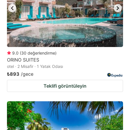
9.0
(
30
değerlendirme
)
ORINO SUITES
otel · 2 Misafir · 1 Yatak Odası
₺893
/gece
Teklifi görüntüleyin