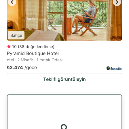
Bahçe
10
(
38
değerlendirme
)
Pyramid Boutique Hotel
otel · 2 Misafir · 1 Yatak Odası
₺2.474
/gece
Teklifi görüntüleyin