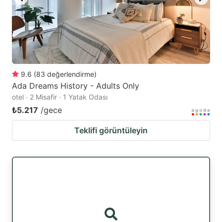
9.6
(
83
değerlendirme
)
Ada Dreams History - Adults Only
otel · 2 Misafir · 1 Yatak Odası
₺5.217
/gece
Teklifi görüntüleyin