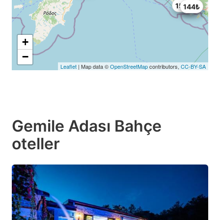
150₺
144₺
118₺
+
−
Leaflet
| Map data ©
OpenStreetMap
contributors,
CC-BY-SA
Gemile Adası Bahçe
oteller