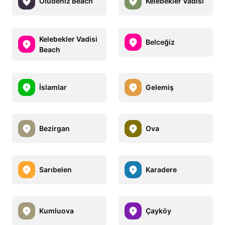
Oludeniz Beach
Kelebekler Vadisi
Kelebekler Vadisi
Belceğiz
Beach
İslamlar
Gelemiş
Bezirgan
Ova
Sarıbelen
Karadere
Kumluova
Çayköy