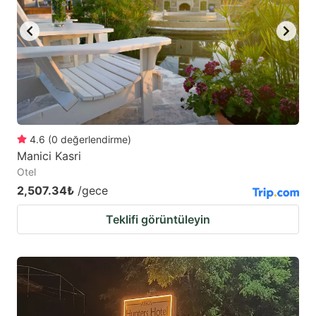
4.6
(
0
değerlendirme
)
Manici Kasri
Otel
2,507.34₺
/gece
Teklifi görüntüleyin