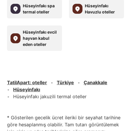
Hüseyinfakı spa
Hüseyinfakı
termal oteller
Havuzlu oteller
Hüseyinfakı evcil
hayvan kabul
eden oteller
TatilApart
:
oteller
Türkiye
Çanakkale
Hüseyinfakı
Hüseyinfakı jakuzili termal oteller
* Gösterilen gecelik ücret ileriki bir seyahat tarihine
göre hesaplanmış olabilir. Tam tutarı görüntülemek