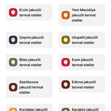
Erzin jakuzili
Yeni Mecidiye
termal oteller
jakuzili termal
oteller
Çeşme jakuzili
Ulupelit jakuzili
termal oteller
termal oteller
Bitez jakuzili
Esen jakuzili
termal oteller
termal oteller
Sazlıbosna
Edirne jakuzili
jakuzili termal
termal oteller
oteller
Kızılağaç jakuzili
Karaköy jakuzili