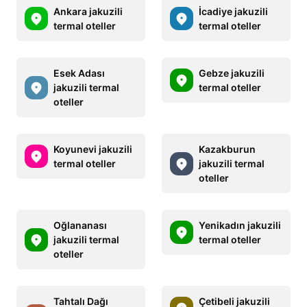
Ankara jakuzili
İcadiye jakuzili
termal oteller
termal oteller
Esek Adası
Gebze jakuzili
jakuzili termal
termal oteller
oteller
Koyunevi jakuzili
Kazakburun
termal oteller
jakuzili termal
oteller
Oğlananası
Yenikadın jakuzili
jakuzili termal
termal oteller
oteller
Tahtalı Dağı
Çetibeli jakuzili