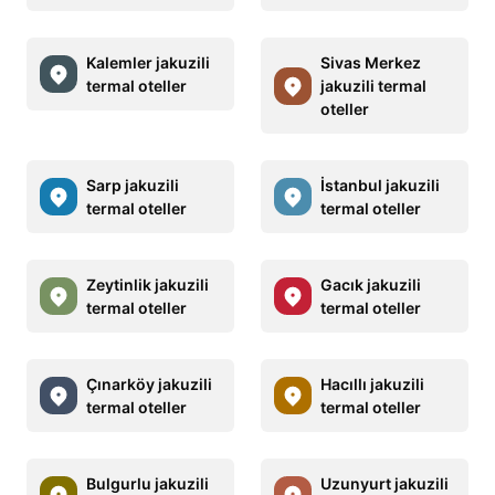
Kalemler jakuzili
Sivas Merkez
termal oteller
jakuzili termal
oteller
Sarp jakuzili
İstanbul jakuzili
termal oteller
termal oteller
Zeytinlik jakuzili
Gacık jakuzili
termal oteller
termal oteller
Çınarköy jakuzili
Hacıllı jakuzili
termal oteller
termal oteller
Bulgurlu jakuzili
Uzunyurt jakuzili