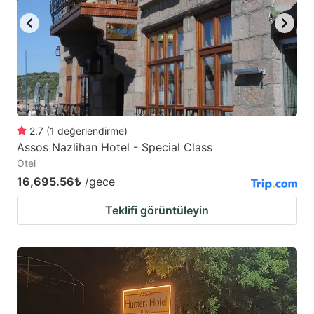
2.7
(
1
değerlendirme
)
Assos Nazlihan Hotel - Special Class
Otel
16,695.56₺
/gece
Teklifi görüntüleyin