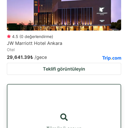
to
to
get
get
the
the
keyboard
keyboard
4.5
(
0
değerlendirme
)
shortcuts
shortcuts
JW Marriott Hotel Ankara
for
for
Otel
changing
changing
29,641.39₺
/gece
dates.
dates.
Teklifi görüntüleyin