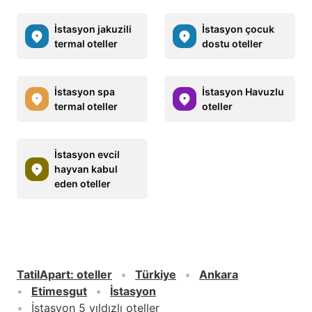
İstasyon jakuzili
İstasyon çocuk
termal oteller
dostu oteller
İstasyon spa
İstasyon Havuzlu
termal oteller
oteller
İstasyon evcil
hayvan kabul
eden oteller
TatilApart
:
oteller
Türkiye
Ankara
Etimesgut
İstasyon
İstasyon 5 yıldızlı oteller