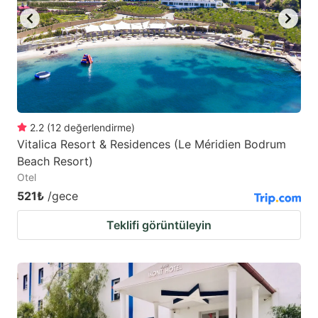
2.2
(
12
değerlendirme
)
Vitalica Resort & Residences (Le Méridien Bodrum
Beach Resort)
Otel
521₺
/gece
Teklifi görüntüleyin