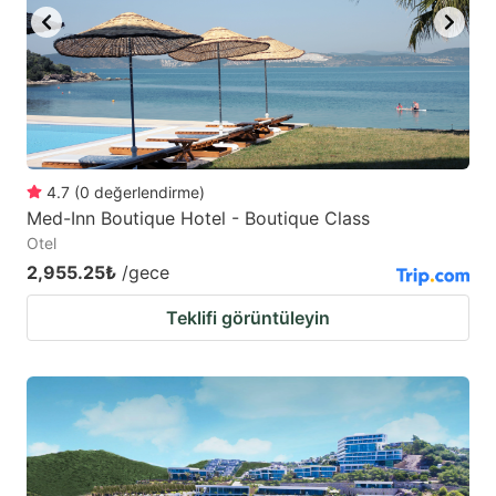
4.7
(
0
değerlendirme
)
Med-Inn Boutique Hotel - Boutique Class
Otel
2,955.25₺
/gece
Teklifi görüntüleyin