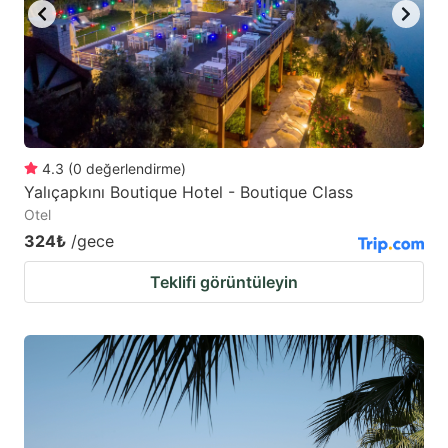
4.3
(
0
değerlendirme
)
Yalıçapkını Boutique Hotel - Boutique Class
Otel
324₺
/gece
Teklifi görüntüleyin