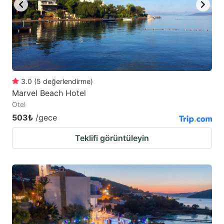
3.0
(
5
değerlendirme
)
Marvel Beach Hotel
Otel
503₺
/gece
Teklifi görüntüleyin