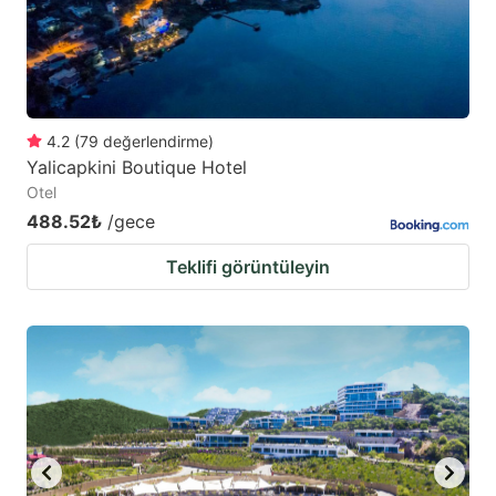
to
to
get
get
the
the
keyboard
keyboard
4.2
(
79
değerlendirme
)
shortcuts
shortcuts
Yalicapkini Boutique Hotel
for
for
Otel
changing
changing
488.52₺
/gece
dates.
dates.
Teklifi görüntüleyin