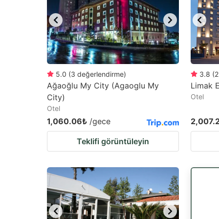
5.0
(
3
değerlendirme
)
3.8
(
2
Ağaoğlu My City (Agaoglu My
Limak E
City)
Otel
Otel
1,060.06₺
/gece
2,007.
Teklifi görüntüleyin