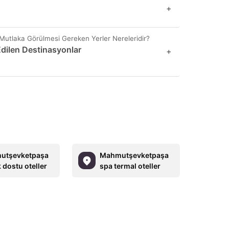
+
utlaka Görülmesi Gereken Yerler Nereleridir?
Edilen Destinasyonlar
+
utşevketpaşa
Mahmutşevketpaşa
 dostu oteller
spa termal oteller