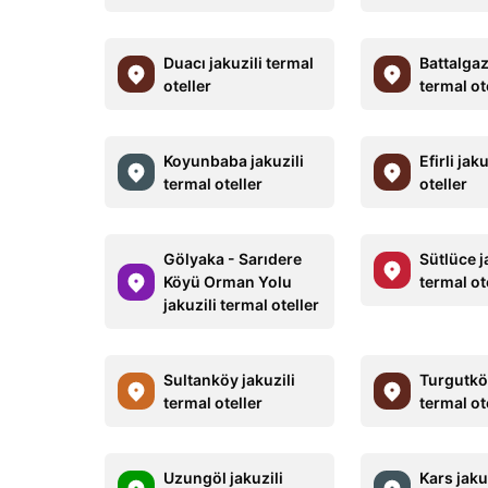
Duacı jakuzili termal
Battalgaz
oteller
termal ot
Koyunbaba jakuzili
Efirli jak
termal oteller
oteller
Gölyaka - Sarıdere
Sütlüce j
Köyü Orman Yolu
termal ot
jakuzili termal oteller
Sultanköy jakuzili
Turgutköy
termal oteller
termal ot
Uzungöl jakuzili
Kars jaku