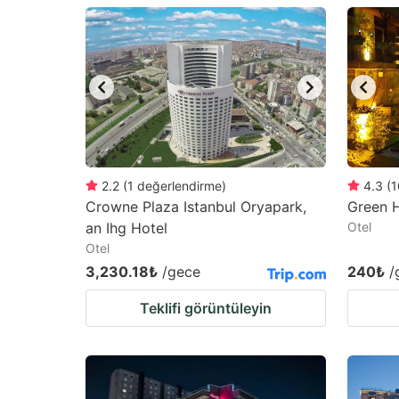
question
qu
mark
m
key
k
to
to
get
ge
the
th
keyboard
k
2.2
(
1
değerlendirme
)
4.3
(
1
Crowne Plaza Istanbul Oryapark,
Green 
shortcuts
sh
an Ihg Hotel
Otel
for
fo
Otel
changing
c
3,230.18₺
/gece
240₺
/
dates.
da
Teklifi görüntüleyin