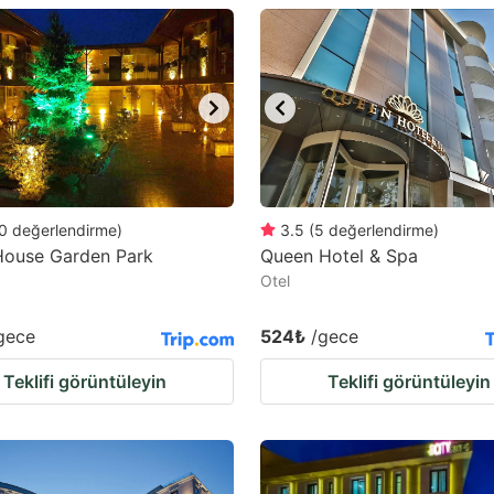
estion
ark
ey
t
e
eyboard
0
değerlendirme
)
3.5
(
5
değerlendirme
)
House Garden Park
Queen Hotel & Spa
ortcuts
Otel
r
hanging
gece
524₺
/gece
tes.
Teklifi görüntüleyin
Teklifi görüntüleyin