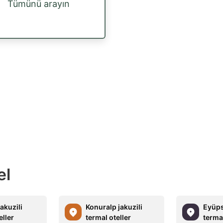
Tümünü arayın
el
akuzili
Konuralp jakuzili
Eyüps
eller
termal oteller
termal