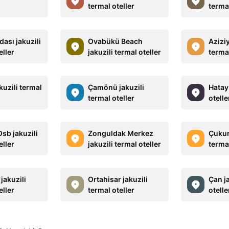
termal oteller
termal
ası jakuzili
Ovabükü Beach
Aziziy
eller
jakuzili termal oteller
termal
kuzili termal
Çamönü jakuzili
Hatay 
termal oteller
otelle
sb jakuzili
Zonguldak Merkez
Çukurç
eller
jakuzili termal oteller
termal
 jakuzili
Ortahisar jakuzili
Çan ja
eller
termal oteller
otelle