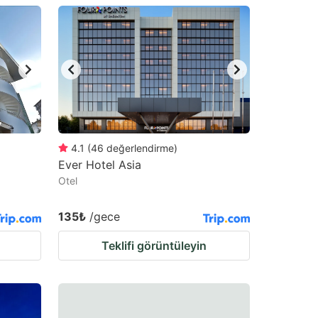
4.1
(
46
değerlendirme
)
Ever Hotel Asia
Otel
135₺
/gece
Teklifi görüntüleyin