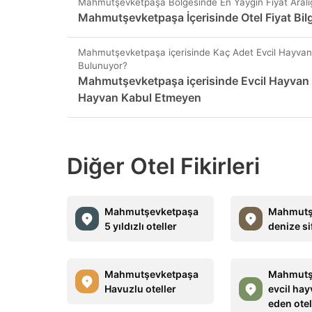
Mahmutşevketpaşa Bölgesinde En Yaygın Fiyat Aralığ
Mahmutşevketpaşa İçerisinde Otel Fiyat Bilg
Mahmutşevketpaşa içerisinde Kaç Adet Evcil Hayvan
Bulunuyor?
Mahmutşevketpaşa içerisinde Evcil Hayvan 
Hayvan Kabul Etmeyen
Diğer Otel Fikirleri
Mahmutşevketpaşa
Mahmutş
5 yıldızlı oteller
denize sif
Mahmutşevketpaşa
Mahmutş
Havuzlu oteller
evcil ha
eden otel