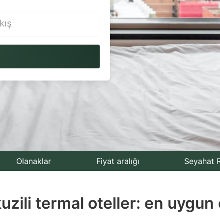
vigate
ackward
teract
th
e
lendar
nd
lect
Olanaklar
Fiyat aralığı
Seyahat R
te.
li termal oteller: en uygun ot
ess
e