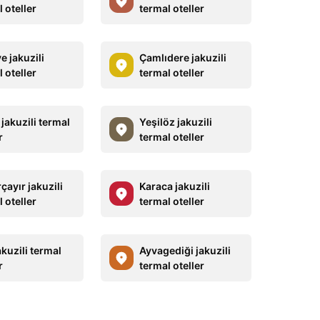
 oteller
termal oteller
e jakuzili
Çamlıdere jakuzili
 oteller
termal oteller
jakuzili termal
Yeşilöz jakuzili
r
termal oteller
ayır jakuzili
Karaca jakuzili
 oteller
termal oteller
kuzili termal
Ayvagediği jakuzili
r
termal oteller