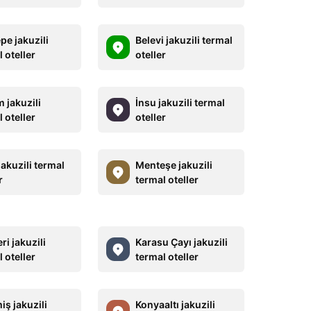
pe jakuzili
Belevi jakuzili termal
 oteller
oteller
 jakuzili
İnsu jakuzili termal
 oteller
oteller
jakuzili termal
Menteşe jakuzili
r
termal oteller
i jakuzili
Karasu Çayı jakuzili
 oteller
termal oteller
iş jakuzili
Konyaaltı jakuzili