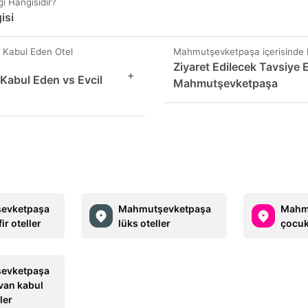
ı Hangisidir?
isi
 Kabul Eden Otel
Mahmutşevketpaşa içerisinde M
Ziyaret Edilecek Tavsiye 
+
Kabul Eden vs Evcil
Mahmutşevketpaşa
evketpaşa
Mahmutşevketpaşa
Mahm
ir oteller
lüks oteller
çocuk
evketpaşa
yvan kabul
ler