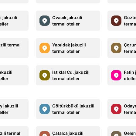
i jakuzili
Ovacık jakuzili
Gözte
eller
termal oteller
termal
uzili termal
Yapıldak jakuzili
Çorum
termal oteller
termal
akuzili
İstiklal Cd. jakuzili
Fatih 
eller
termal oteller
otelle
 jakuzili
Göltürkbükü jakuzili
Odayer
eller
termal oteller
termal
zili termal
Çatalca jakuzili
Gelem