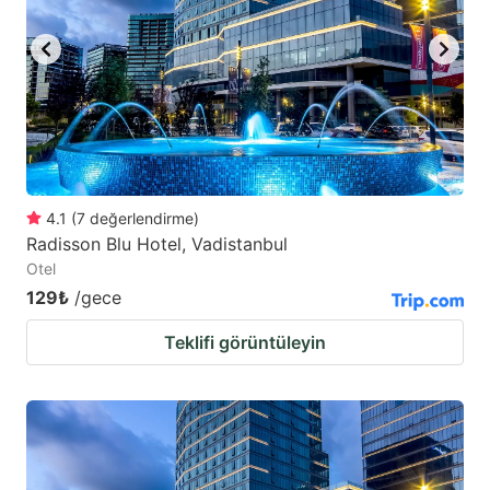
key
key
to
to
get
get
the
the
keyboard
keyboard
shortcuts
shortcuts
for
for
4.1
(
7
değerlendirme
)
Radisson Blu Hotel, Vadistanbul
changing
changing
Otel
dates.
dates.
129₺
/gece
Teklifi görüntüleyin