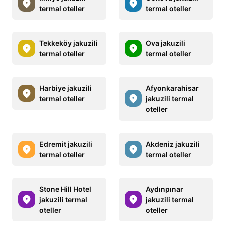
termal oteller
termal oteller
Tekkeköy jakuzili
Ova jakuzili
termal oteller
termal oteller
Harbiye jakuzili
Afyonkarahisar
termal oteller
jakuzili termal
oteller
Edremit jakuzili
Akdeniz jakuzili
termal oteller
termal oteller
Stone Hill Hotel
Aydınpınar
jakuzili termal
jakuzili termal
oteller
oteller