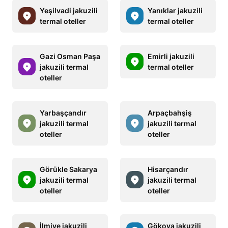
Yeşilvadi jakuzili
Yanıklar jakuzili
termal oteller
termal oteller
Gazi Osman Paşa
Emirli jakuzili
jakuzili termal
termal oteller
oteller
Yarbaşçandır
Arpaçbahşiş
jakuzili termal
jakuzili termal
oteller
oteller
Görükle Sakarya
Hisarçandır
jakuzili termal
jakuzili termal
oteller
oteller
İlmiye jakuzili
Gökova jakuzili