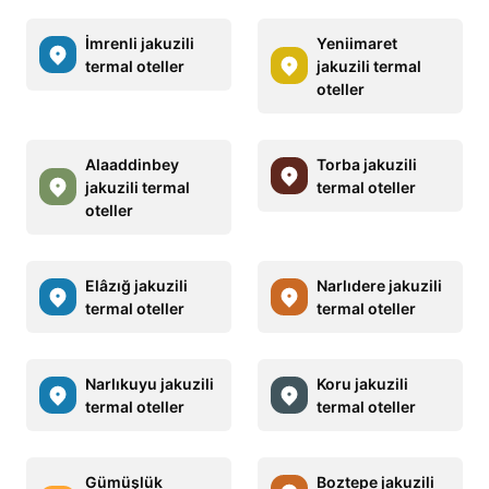
İmrenli jakuzili
Yeniimaret
termal oteller
jakuzili termal
oteller
Alaaddinbey
Torba jakuzili
jakuzili termal
termal oteller
oteller
Elâzığ jakuzili
Narlıdere jakuzili
termal oteller
termal oteller
Narlıkuyu jakuzili
Koru jakuzili
termal oteller
termal oteller
Gümüşlük
Boztepe jakuzili