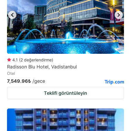
4.1
(
2
değerlendirme
)
Radisson Blu Hotel, Vadistanbul
Otel
7,549.96₺
/gece
Teklifi görüntüleyin