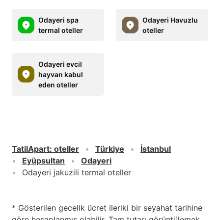
Odayeri spa
Odayeri Havuzlu
termal oteller
oteller
Odayeri evcil
hayvan kabul
eden oteller
TatilApart
:
oteller
Türkiye
İstanbul
Eyüpsultan
Odayeri
Odayeri jakuzili termal oteller
* Gösterilen gecelik ücret ileriki bir seyahat tarihine
göre hesaplanmış olabilir. Tam tutarı görüntülemek