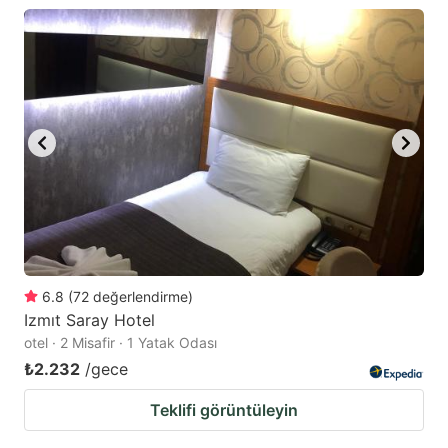
6.8
(
72
değerlendirme
)
Izmıt Saray Hotel
otel · 2 Misafir · 1 Yatak Odası
₺2.232
/gece
Teklifi görüntüleyin