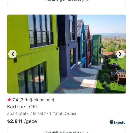
7.4
(
3
değerlendirme
)
Kartepe LOFT
apart otel · 2 Misafir · 1 Yatak Odası
₺2.811
/gece