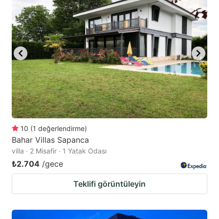
10
(
1
değerlendirme
)
Bahar Villas Sapanca
villa · 2 Misafir · 1 Yatak Odası
₺2.704
/gece
Teklifi görüntüleyin