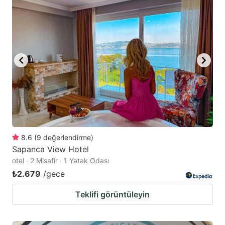
8.6
(
9
değerlendirme
)
Sapanca View Hotel
otel · 2 Misafir · 1 Yatak Odası
₺2.679
/gece
Teklifi görüntüleyin