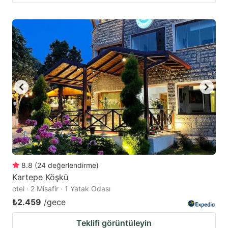
8.8
(
24
değerlendirme
)
Kartepe Köşkü
otel · 2 Misafir · 1 Yatak Odası
₺2.459
/gece
Teklifi görüntüleyin