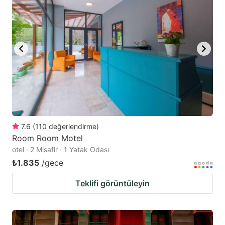
7.6
(
110
değerlendirme
)
Room Room Motel
otel · 2 Misafir · 1 Yatak Odası
₺1.835
/gece
Teklifi görüntüleyin