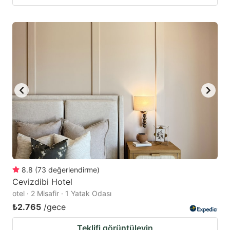
8.8
(
73
değerlendirme
)
Cevizdibi Hotel
otel · 2 Misafir · 1 Yatak Odası
₺2.765
/gece
Teklifi görüntüleyin