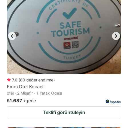
7.0
(
80
değerlendirme
)
EmexOtel Kocaeli
otel · 2 Misafir · 1 Yatak Odası
₺1.687
/gece
Teklifi görüntüleyin