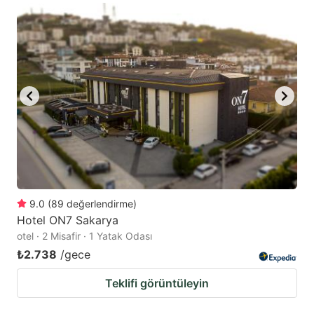
9.0
(
89
değerlendirme
)
Hotel ON7 Sakarya
otel · 2 Misafir · 1 Yatak Odası
₺2.738
/gece
Teklifi görüntüleyin