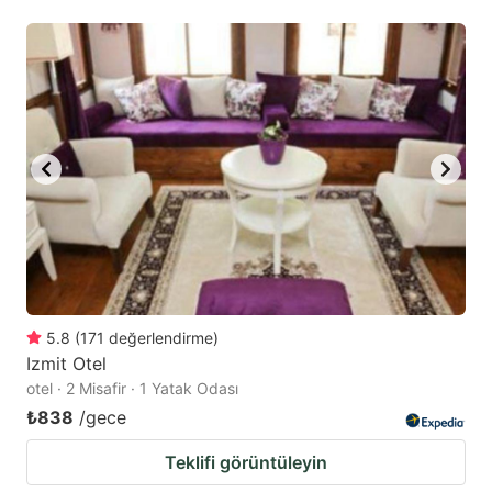
5.8
(
171
değerlendirme
)
Izmit Otel
otel · 2 Misafir · 1 Yatak Odası
₺838
/gece
Teklifi görüntüleyin