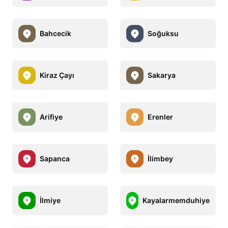
Bahcecik
Soğuksu
Kiraz Çayı
Sakarya
Arifiye
Erenler
Sapanca
İlimbey
İlmiye
Kayalarmemduhiye