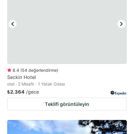
key
key
to
to
get
get
the
the
keyboard
keyboard
shortcuts
shortcuts
for
for
changing
changing
8.4
(
54
değerlendirme
)
dates.
dates.
Seckin Hotel
otel · 2 Misafir · 1 Yatak Odası
₺2.364
/gece
Teklifi görüntüleyin