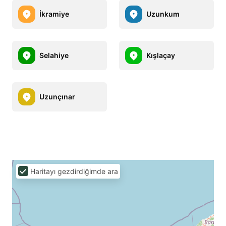
İkramiye
Uzunkum
Selahiye
Kışlaçay
Uzunçınar
Haritayı gezdirdiğimde ara