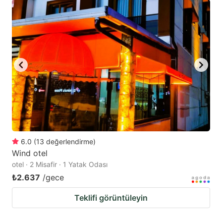
6.0
(
13
değerlendirme
)
Wind otel
otel · 2 Misafir · 1 Yatak Odası
₺2.637
/gece
Teklifi görüntüleyin