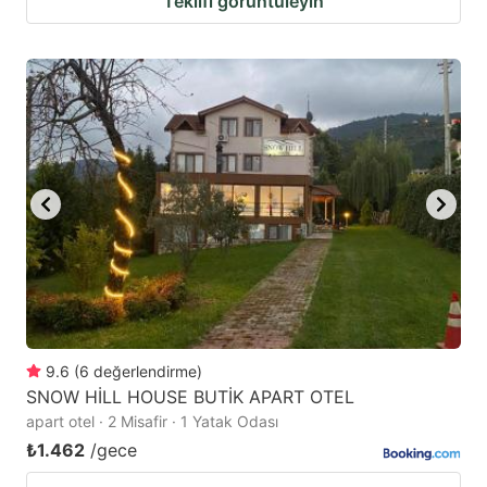
Teklifi görüntüleyin
9.6
(
6
değerlendirme
)
SNOW HİLL HOUSE BUTİK APART OTEL
apart otel · 2 Misafir · 1 Yatak Odası
₺1.462
/gece