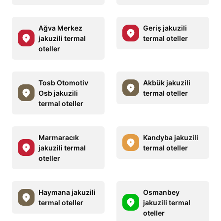
Ağva Merkez
Geriş jakuzili
jakuzili termal
termal oteller
oteller
Tosb Otomotiv
Akbük jakuzili
Osb jakuzili
termal oteller
termal oteller
Marmaracık
Kandyba jakuzili
jakuzili termal
termal oteller
oteller
Haymana jakuzili
Osmanbey
termal oteller
jakuzili termal
oteller