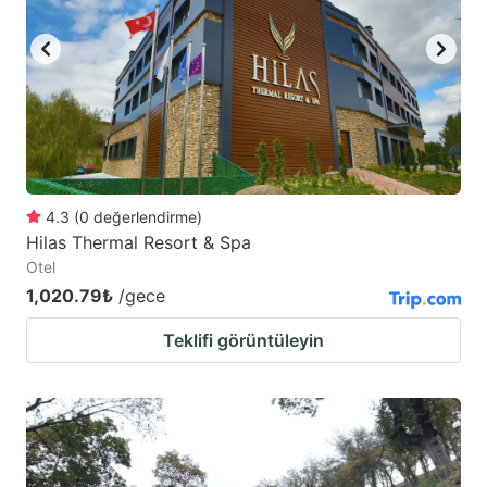
key
key
to
to
get
get
the
the
keyboard
keyboard
shortcuts
shortcuts
for
for
4.3
(
0
değerlendirme
)
Hilas Thermal Resort & Spa
changing
changing
Otel
dates.
dates.
1,020.79₺
/gece
Teklifi görüntüleyin