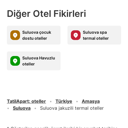
Diğer Otel Fikirleri
Suluova çocuk
Suluova spa
dostu oteller
termal oteller
Suluova Havuzlu
oteller
TatilApart
:
oteller
Türkiye
Amasya
Suluova
Suluova jakuzili termal oteller