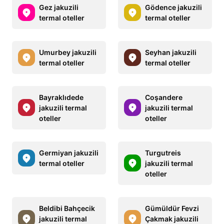
Gez jakuzili
Gödence jakuzili
termal oteller
termal oteller
Umurbey jakuzili
Seyhan jakuzili
termal oteller
termal oteller
Bayraklıdede
Coşandere
jakuzili termal
jakuzili termal
oteller
oteller
Germiyan jakuzili
Turgutreis
termal oteller
jakuzili termal
oteller
Beldibi Bahçecik
Gümüldür Fevzi
jakuzili termal
Çakmak jakuzili