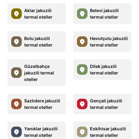
Aklar jakuzili
Belevi jakuzili
termal oteller
termal oteller
Bolu jakuzili
Havutçulu jakuzili
termal oteller
termal oteller
Güzelbahçe
Dilek jakuzili
jakuzili termal
termal oteller
oteller
Sazlıdere jakuzili
Gençali jakuzili
termal oteller
termal oteller
Yanıklar jakuzili
Eskihisar jakuzili
termal oteller
termal oteller