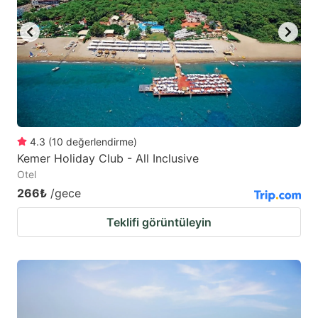
key
key
to
to
get
get
the
the
keyboard
keyboard
shortcuts
shortcuts
for
for
4.3
(
10
değerlendirme
)
Kemer Holiday Club - All Inclusive
changing
changing
Otel
dates.
dates.
266₺
/gece
Teklifi görüntüleyin