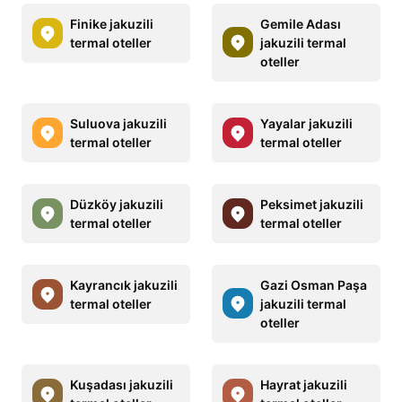
Finike jakuzili
Gemile Adası
termal oteller
jakuzili termal
oteller
Suluova jakuzili
Yayalar jakuzili
termal oteller
termal oteller
Düzköy jakuzili
Peksimet jakuzili
termal oteller
termal oteller
Kayrancık jakuzili
Gazi Osman Paşa
termal oteller
jakuzili termal
oteller
Kuşadası jakuzili
Hayrat jakuzili