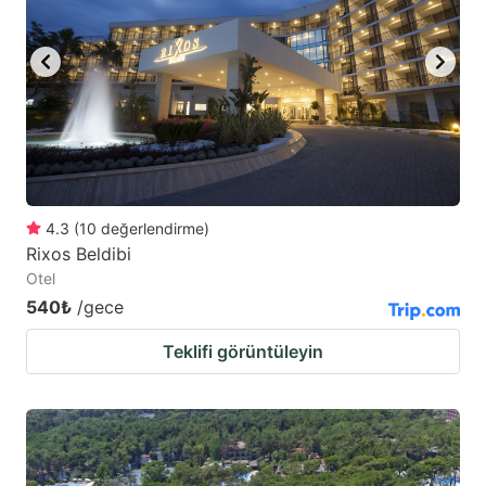
4.3
(
10
değerlendirme
)
Rixos Beldibi
Otel
540₺
/gece
Teklifi görüntüleyin