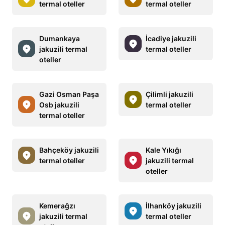
termal oteller
termal oteller
Dumankaya
İcadiye jakuzili
jakuzili termal
termal oteller
oteller
Gazi Osman Paşa
Çilimli jakuzili
Osb jakuzili
termal oteller
termal oteller
Bahçeköy jakuzili
Kale Yıkığı
termal oteller
jakuzili termal
oteller
Kemerağzı
İlhanköy jakuzili
jakuzili termal
termal oteller