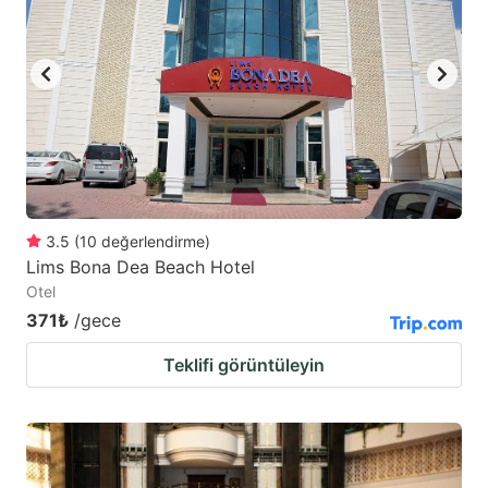
3.5
(
10
değerlendirme
)
Lims Bona Dea Beach Hotel
Otel
371₺
/gece
Teklifi görüntüleyin