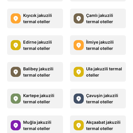
Kıyıcık jakuzili
Çamlı jakuzili
termal oteller
termal oteller
Edirne jakuzili
İlmiye jakuzili
termal oteller
termal oteller
Balibey jakuzili
Ula jakuzili termal
termal oteller
oteller
Kartepe jakuzili
Çavuşin jakuzili
termal oteller
termal oteller
Muğla jakuzili
Akçaabat jakuzili
termal oteller
termal oteller