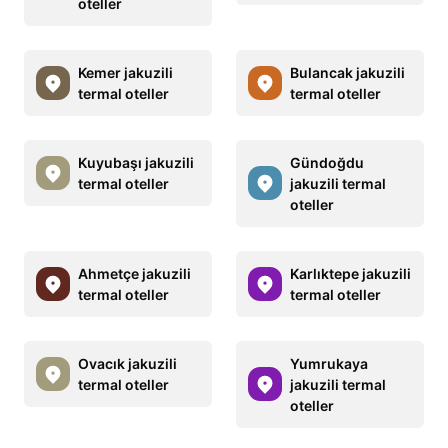
oteller
Kemer jakuzili
Bulancak jakuzili
termal oteller
termal oteller
Kuyubaşı jakuzili
Gündoğdu
termal oteller
jakuzili termal
oteller
Ahmetçe jakuzili
Karlıktepe jakuzili
termal oteller
termal oteller
Ovacık jakuzili
Yumrukaya
termal oteller
jakuzili termal
oteller