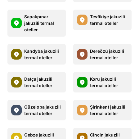
Sapakpınar
Tevfikiye jakuzili
jakuzili termal
termal oteller
oteller
Kandyba jakuzili
Dereözü jakuzili
termal oteller
termal oteller
Datça jakuzili
Koru jakuzili
termal oteller
termal oteller
Güzeloba jakuzili
Şirinkent jakuzili
termal oteller
termal oteller
Gebze jakuzili
Cincin jakuzili