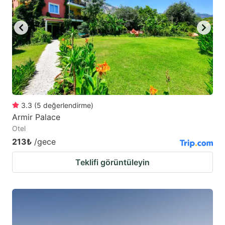
3.3
(
5
değerlendirme
)
Armir Palace
Otel
213₺
/gece
Teklifi görüntüleyin