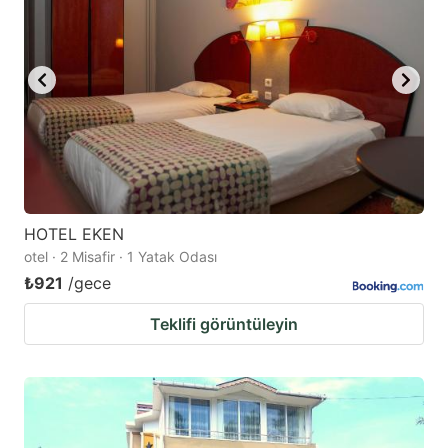
key
key
to
to
get
get
the
the
keyboard
keyboard
shortcuts
shortcuts
for
for
changing
changing
HOTEL EKEN
dates.
dates.
otel · 2 Misafir · 1 Yatak Odası
₺921
/gece
Teklifi görüntüleyin