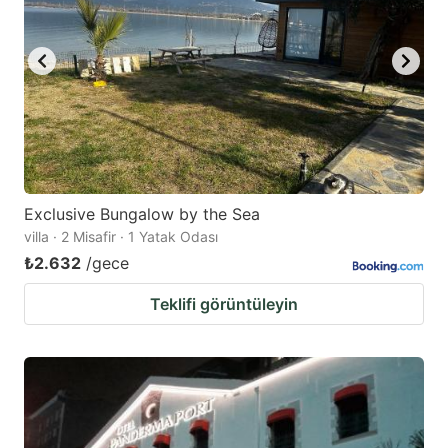
Exclusive Bungalow by the Sea
villa · 2 Misafir · 1 Yatak Odası
₺2.632
/gece
Teklifi görüntüleyin