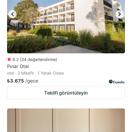
9.2
(
34
değerlendirme
)
Pınar Otel
otel · 2 Misafir · 1 Yatak Odası
₺3.675
/gece
Teklifi görüntüleyin