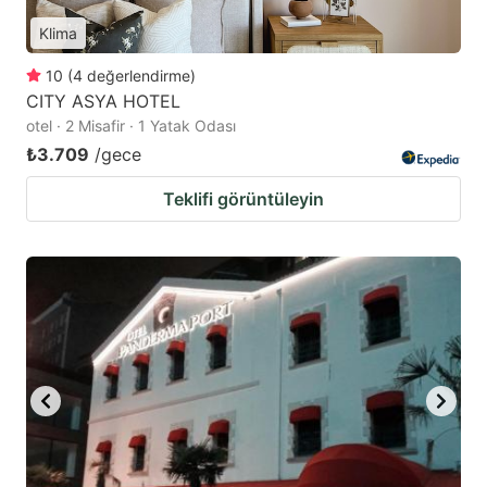
Klima
10
(
4
değerlendirme
)
CITY ASYA HOTEL
otel · 2 Misafir · 1 Yatak Odası
₺3.709
/gece
Teklifi görüntüleyin