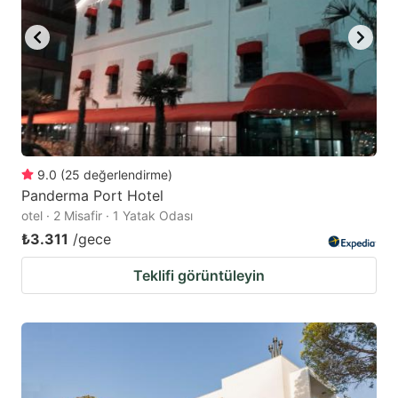
9.0
(
25
değerlendirme
)
Panderma Port Hotel
otel · 2 Misafir · 1 Yatak Odası
₺3.311
/gece
Teklifi görüntüleyin