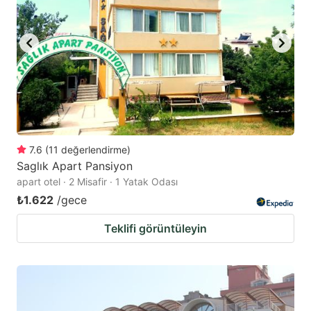
7.6
(
11
değerlendirme
)
Saglık Apart Pansiyon
apart otel · 2 Misafir · 1 Yatak Odası
₺1.622
/gece
Teklifi görüntüleyin