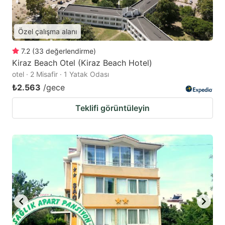
Özel çalışma alanı
7.2
(
33
değerlendirme
)
Kiraz Beach Otel (Kiraz Beach Hotel)
otel · 2 Misafir · 1 Yatak Odası
₺2.563
/gece
Teklifi görüntüleyin