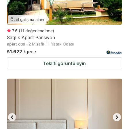
Özel çalışma alanı
7.6
(
11
değerlendirme
)
Saglık Apart Pansiyon
apart otel · 2 Misafir · 1 Yatak Odası
₺1.622
/gece
Teklifi görüntüleyin