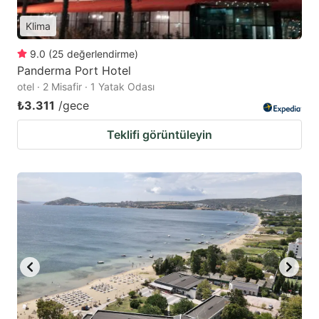
Klima
9.0
(
25
değerlendirme
)
Panderma Port Hotel
otel · 2 Misafir · 1 Yatak Odası
₺3.311
/gece
Teklifi görüntüleyin