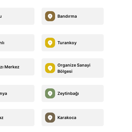
u
Bandırma
lı
Turankoy
Organize Sanayi
zı Merkez
Bölgesi
nya
Zeytinbağı
az
Karakoca