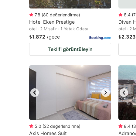
7.8
(
80
değerlendirme
)
8.4
(
7
Hotel Eken Prestige
Divan H
otel · 2 Misafir · 1 Yatak Odası
otel · 2 
₺1.872
/gece
₺2.323
Teklifi görüntüleyin
5.0
(
22
değerlendirme
)
8.4
(
3
Axis Homes Suit
Adrano