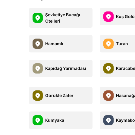
Şevketiye Bucağı
Kuş Gölü 
Otelleri
Hamamlı
Turan
Kapıdağ Yarımadası
Karacab
Görükle Zafer
Hasanağ
Kumyaka
Kaymako