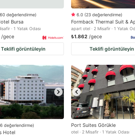
60
değerlendirme
)
6.0
(
23
değerlendirme
)
otel Bursa
Formback Thermal Suit & A
Misafir · 1 Yatak Odası
apart otel · 2 Misafir · 1 Yatak O
/gece
₺1.862
/gece
Teklifi görüntüleyin
Teklifi görüntüleyin
Port Suites Görükle
6
değerlendirme
)
s Hotel
otel · 2 Misafir · 1 Yatak Odası