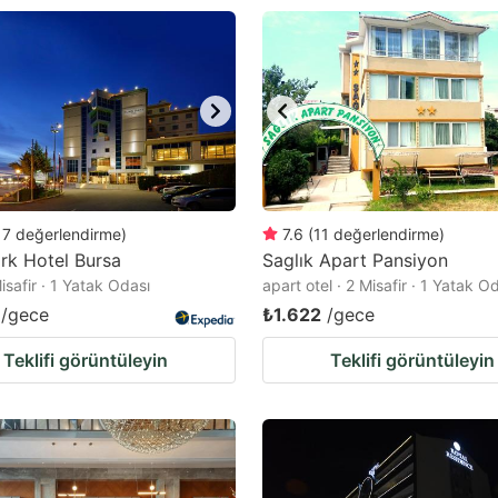
17
değerlendirme
)
7.6
(
11
değerlendirme
)
rk Hotel Bursa
Saglık Apart Pansiyon
Misafir · 1 Yatak Odası
apart otel · 2 Misafir · 1 Yatak O
/gece
₺1.622
/gece
Teklifi görüntüleyin
Teklifi görüntüleyin