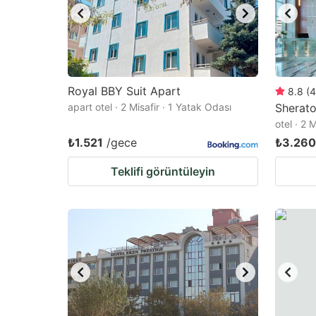
Royal BBY Suit Apart
8.8
(
4
apart otel · 2 Misafir · 1 Yatak Odası
Sherato
otel · 2 
₺1.521
/gece
₺3.260
Teklifi görüntüleyin