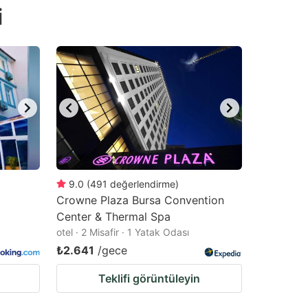
i
9.0
(
491
değerlendirme
)
Crowne Plaza Bursa Convention
Center & Thermal Spa
otel · 2 Misafir · 1 Yatak Odası
₺2.641
/gece
Teklifi görüntüleyin