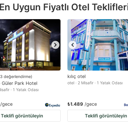
 Uygun Fiyatlı Otel Teklifler
e
estion
ark
ey
t
e
eyboard
ortcuts
kılıç otel
3
değerlendirme
)
 Güler Park Hotel
r
otel · 2 Misafir · 1 Yatak Odası
Misafir · 1 Yatak Odası
hanging
tes.
/gece
₺1.489
/gece
Teklifi görüntüleyin
Teklifi görüntüleyin