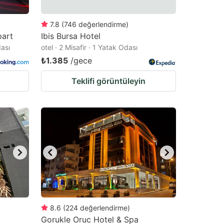
7.8
(
746
değerlendirme
)
part
Ibis Bursa Hotel
dası
otel · 2 Misafir · 1 Yatak Odası
₺1.385
/gece
Teklifi görüntüleyin
8.6
(
224
değerlendirme
)
Gorukle Oruc Hotel & Spa