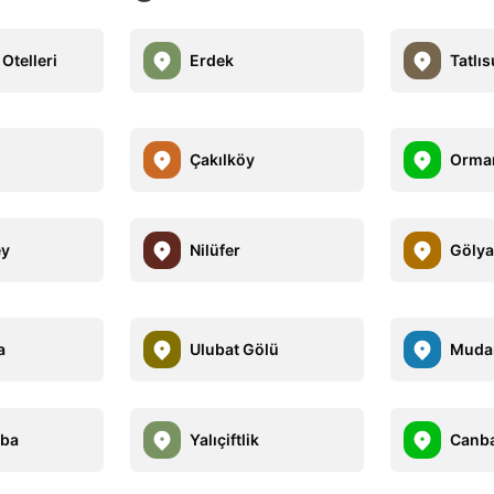
Otelleri
Erdek
Tatlıs
Çakılköy
Orman
ey
Nilüfer
Gölya
a
Ulubat Gölü
Muda
ba
Yalıçiftlik
Canb