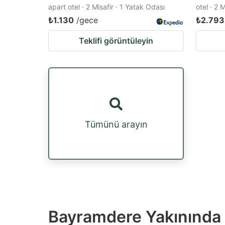
apart otel · 2 Misafir · 1 Yatak Odası
otel · 2 
₺1.130
/gece
₺2.793
Teklifi görüntüleyin
Tümünü arayın
Bayramdere Yakınında T