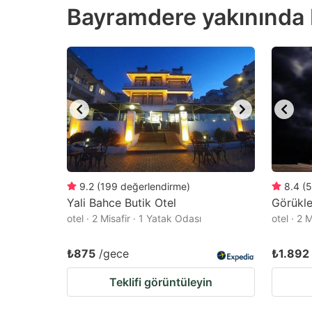
Bayramdere yakınında En
the
th
question
qu
mark
m
key
k
to
to
get
ge
the
th
keyboard
k
shortcuts
sh
9.2
(
199
değerlendirme
)
8.4
(
5
Yali Bahce Butik Otel
for
Görükle
fo
otel · 2 Misafir · 1 Yatak Odası
otel · 2 
changing
c
dates.
da
₺875
/gece
₺1.892
Teklifi görüntüleyin