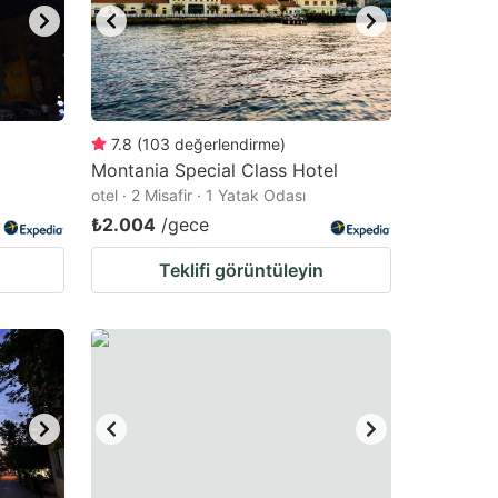
7.8
(
103
değerlendirme
)
Montania Special Class Hotel
otel · 2 Misafir · 1 Yatak Odası
₺2.004
/gece
Teklifi görüntüleyin