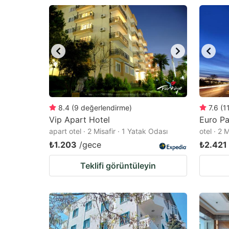
8.4
(
9
değerlendirme
)
7.6
(
1
Vip Apart Hotel
Euro Pa
apart otel · 2 Misafir · 1 Yatak Odası
otel · 2 
₺1.203
/gece
₺2.421
Teklifi görüntüleyin