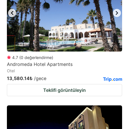
key
key
to
to
get
get
the
the
keyboard
keyboard
shortcuts
shortcuts
for
for
4.7
(
0
değerlendirme
)
Andromeda Hotel Apartments
changing
changing
Otel
dates.
dates.
13,580.14₺
/gece
Teklifi görüntüleyin