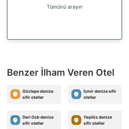
Tümünü arayın
Benzer İlham Veren Otel
Göztepe denize
İzmir denize sifir
sifir oteller
oteller
Deri Osb denize
Yeşilöz denize
sifir oteller
sifir oteller