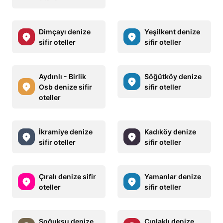
Dimçayı denize
Yeşilkent denize
sifir oteller
sifir oteller
Aydınlı - Birlik
Söğütköy denize
Osb denize sifir
sifir oteller
oteller
İkramiye denize
Kadıköy denize
sifir oteller
sifir oteller
Çıralı denize sifir
Yamanlar denize
oteller
sifir oteller
Soğuksu denize
Çıplaklı denize