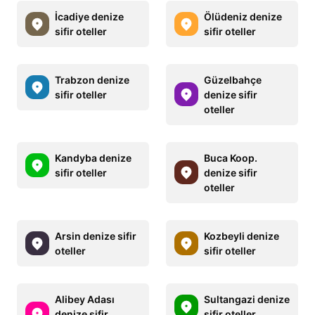
İcadiye denize
Ölüdeniz denize
sifir oteller
sifir oteller
Trabzon denize
Güzelbahçe
sifir oteller
denize sifir
oteller
Kandyba denize
Buca Koop.
sifir oteller
denize sifir
oteller
Arsin denize sifir
Kozbeyli denize
oteller
sifir oteller
Alibey Adası
Sultangazi denize
denize sifir
sifir oteller