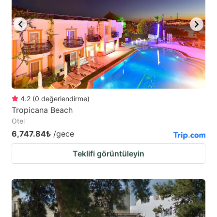
4.2
(
0
değerlendirme
)
Tropicana Beach
Otel
6,747.84₺
/gece
Teklifi görüntüleyin